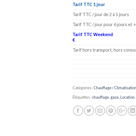
Tarif TTC 1 jour
Tarif TTC / jour de 2 à 5 jours
Tarif TTC / jour pour 6 jours et +
Tarif TTC Week
€
Tarif hors transport, hors cons
Catégories :
Chauffage / Climatisatio
Étiquettes :
chauffage
,
gaze
,
Location
,