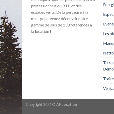
Énerg
professionnels du BTP et des
espaces verts. De la perceuse à la
Espace
mini-pelle, venez découvrir notre
Evene
gamme de plus de 150 références à
la location !
Les pl
Manute
Netto
Terra
Démol
Trait
Véhicu
Copyright 2026 ©
AF Location