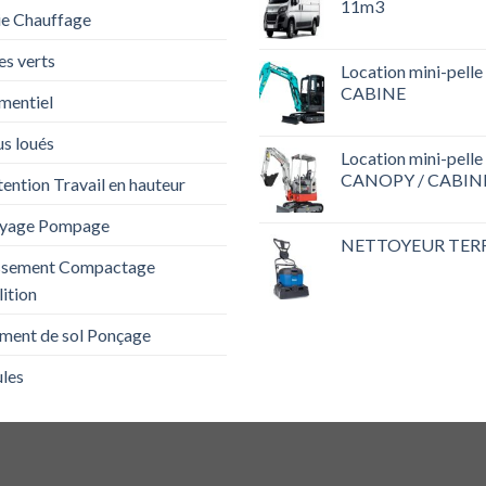
11m3
ie Chauffage
s verts
Location mini-pell
CABINE
mentiel
us loués
Location mini-pell
CANOPY / CABIN
ntion Travail en hauteur
yage Pompage
NETTOYEUR TER
ssement Compactage
ition
ement de sol Ponçage
les