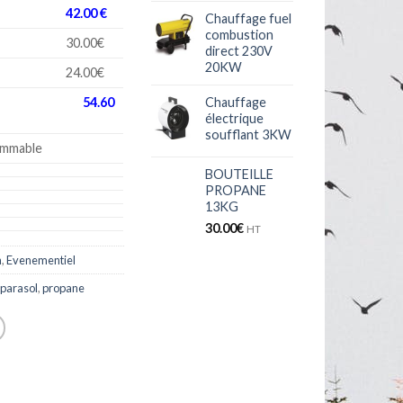
42.00 €
Chauffage fuel
combustion
30.00€
direct 230V
20KW
24.00€
Chauffage
end 54.60
électrique
soufflant 3KW
ommable
BOUTEILLE
PROPANE
13KG
30.00
€
HT
n
,
Evenementiel
parasol
,
propane