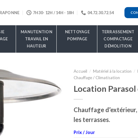
 CRAPONNE
7H30- 12H / 14H - 18H
04.72.30.72.54
CON
IE
MANUTENTION
NETTOYAGE
TERRASSEMENT
AGE
TRAVAIL EN
POMPAGE
COMPACTAGE
HAUTEUR
DÉMOLITION
Accueil
/
Matériel à la location
/
Chauffage / Climatisation
Location Parasol
Chauffage d’extérieur, 
les terrasses.
Prix / Jour