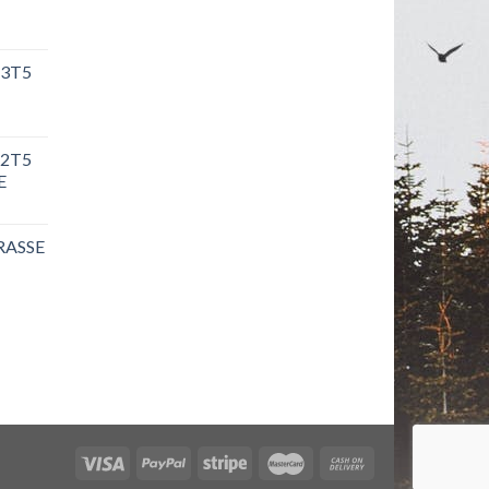
e 3T5
e 2T5
E
RASSE