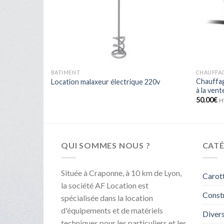
BATIMENT
CHAUFFAG
Chauffag
Location malaxeur électrique 220v
à la vent
50.00
€
H
QUI SOMMES NOUS ?
CATÉ
Située à Craponne, à 10 km de Lyon,
Carot
la société AF Location est
Const
spécialisée dans la location
d'équipements et de matériels
Diver
techniques pour les particuliers et les